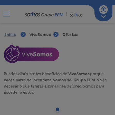
Ir a mi empresa de servicios
A-
A
A+
Inicio
ViveSomos
Ofertas
Puedes disfrutar los beneficios de
ViveSomos
porque
haces parte del programa
Somos
del
Grupo EPM.
No es
necesario que tengas alguna línea de CrediSomos para
acceder a estos.