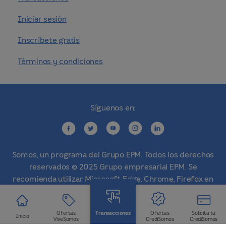
Iniciar sesión
Inscríbete gratis
Términos y condiciones
Síguenos en:
Somos, un programa del Grupo EPM. Todos los derechos
reservados © 2025 Grupo empresarial EPM. Se
recomienda utilizar Microsoft Edge, Chrome, Firefox en
una resolución de 1024 x 768 o superior.
Ofertas
Ofertas
Solicita tu
Transacciones
Inicio
ViveSomos
CrediSomos
CrediSomos