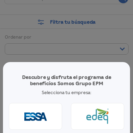
Filtra tu búsqueda
Ordenar por
Todas las ofertas
Descubre y disfruta el programa de
ViveSomos
beneficios Somos Grupo EPM
Selecciona tu empresa: