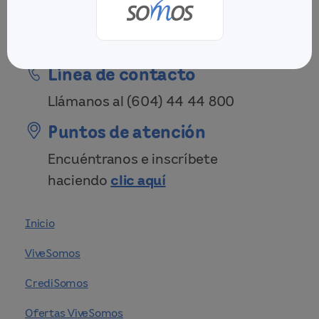
Línea de contacto
Llámanos al
(604) 44 44 800
Puntos de atención
Encuéntranos e inscríbete
haciendo
clic aquí
Inicio
ViveSomos
CrediSomos
Ofertas ViveSomos