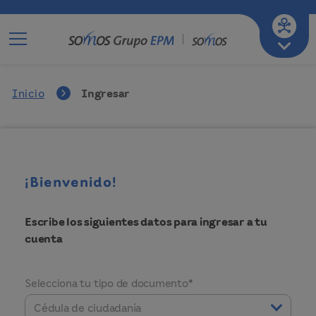
Ir a mi empresa de servicios
A-
A
A+
Inicio
Ingresar
¡Bienvenido!
Escribe los siguientes datos para ingresar a tu
cuenta
Selecciona tu tipo de documento*