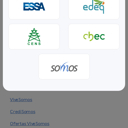
Línea de contacto
Llámanos al
(604) 44 44 800
Puntos de atención
Encuéntranos e inscríbete
haciendo
clic aquí
Inicio
ViveSomos
CrediSomos
Ofertas ViveSomos